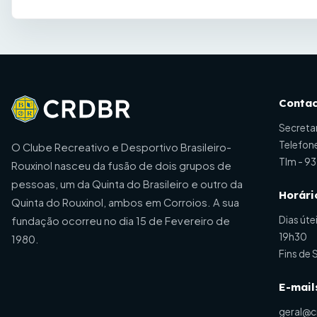
Contac
Secreta
Telefon
O Clube Recreativo e Desportivo Brasileiro-
Tlm -
93
Rouxinol nasceu da fusão de dois grupos de
pessoas, um da Quinta do Brasileiro e outro da
Horári
Quinta do Rouxinol, ambos em Corroios. A sua
Dias úte
fundação ocorreu no dia 15 de Fevereiro de
19h30
1980.
Fins de
E-mail
geral@c