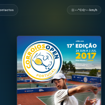
ontactos
--°C
-- km/h