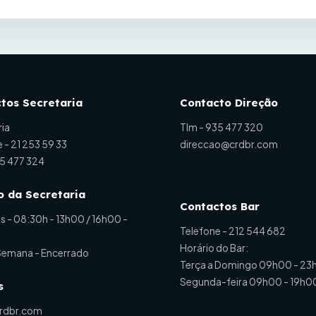
tos Secretaria
Contacto Direção
ria
Tlm -
935 477 320
e -
21 253 59 33
direccao@crdbr.com
5 477 324
o da Secretaria
Contactos Bar
is - 08:30h - 13h00 / 16h00 -
Telefone -
212 544 682
Horário do Bar:
 Semana - Encerrado
Terça a Domingo 09h00 - 23
Segunda-feira 09h00 - 19h0
s
rdbr.com