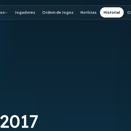
os
Jogadores
Ordem de Jogos
Notícias
Historial
C
 2017