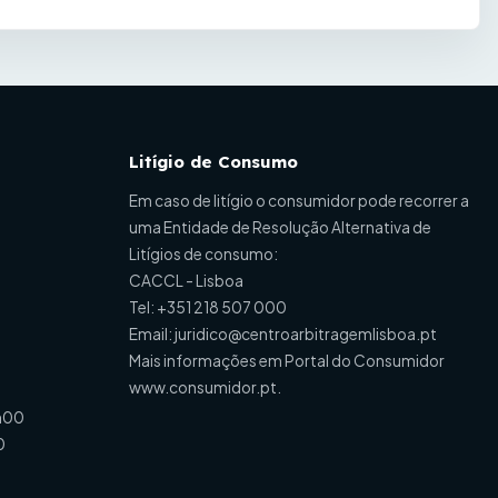
Litígio de Consumo
Em caso de litígio o consumidor pode recorrer a
uma Entidade de Resolução Alternativa de
Litígios de consumo:
CACCL - Lisboa
Tel:
+351 218 507 000
Email:
juridico@centroarbitragemlisboa.pt
Mais informações em Portal do Consumidor
www.consumidor.pt
.
h00
0