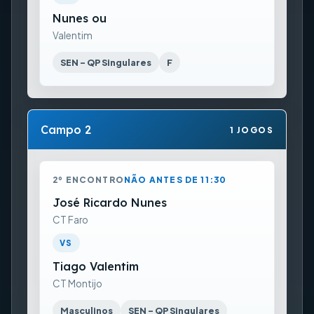
Nunes ou
Valentim
SEN - QP Singulares
F
Campo 2
1 JOGOS
2º ENCONTRO
NÃO ANTES DE 11:30
José Ricardo Nunes
CT Faro
VS
Tiago Valentim
CT Montijo
Masculinos
SEN - QP Singulares