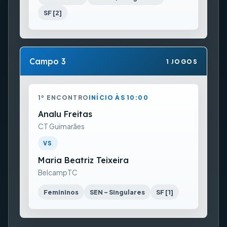
SF [2]
Campo 3
1 JOGOS
1º ENCONTRO
INÍCIO ÀS 10:00
Analu Freitas
CT Guimarães
VS
Maria Beatriz Teixeira
BelcampTC
Femininos
SEN - Singulares
SF [1]