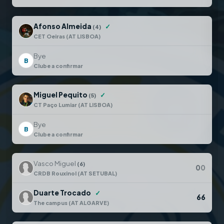
Afonso Almeida
✓
(4)
CET Oeiras (AT LISBOA)
Bye
B
Clube a confirmar
Miguel Pequito
✓
(5)
CT Paço Lumiar (AT LISBOA)
Bye
B
Clube a confirmar
Vasco Miguel
(6)
0
0
CRDB Rouxinol (AT SETUBAL)
Duarte Trocado
✓
6
6
The campus (AT ALGARVE)