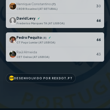
Henrique Constantino
(7)
3
0
CRDB Rouxinol (AT SETUBAL)
David Levy
✓
6
6
Frederico Marques TA (AT LISBOA)
Pedro Pequito
✓
(8)
6
6
CT Paço Lumiar (AT LISBOA)
Raúl Almeida
4
3
CET Oeiras (AT LISBOA)
DESENVOLVIDO POR REXDOT.PT
DM