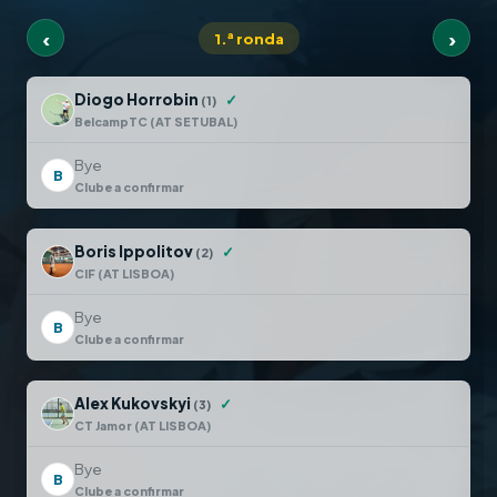
‹
›
1.ª ronda
Diogo Horrobin
✓
(1)
BelcampTC (AT SETUBAL)
Bye
B
Clube a confirmar
Boris Ippolitov
✓
(2)
CIF (AT LISBOA)
Bye
B
Clube a confirmar
Alex Kukovskyi
✓
(3)
CT Jamor (AT LISBOA)
Bye
B
Clube a confirmar