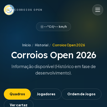
CORROIOS OPEN
--°C
-- km/h
Início
/
Historial
/
Corroios Open 2026
Corroios Open 2026
Informação disponível (Histórico em fase de
desenvolvimento).
Quadros
Jogadores
Ordem de Jogos
Ver cartaz