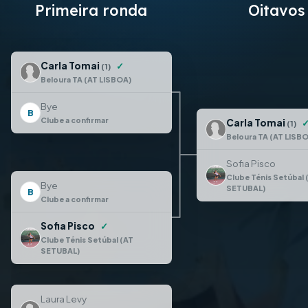
Primeira ronda
Oitavos
Carla Tomai
✓
(1)
Beloura TA (AT LISBOA)
Bye
B
Clube a confirmar
Carla Tomai
(1)
Beloura TA (AT LISB
Sofia Pisco
Clube Ténis Setúbal 
Bye
SETUBAL)
B
Clube a confirmar
Sofia Pisco
✓
Clube Ténis Setúbal (AT
SETUBAL)
Laura Levy