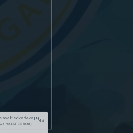
oslava Medvedeva
(4)
4
3
Oeiras (AT LISBOA)