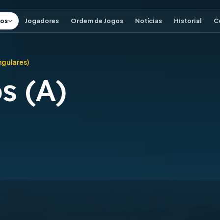
os
Jogadores
Ordem de Jogos
Notícias
Historial
C
ingulares)
s (A)