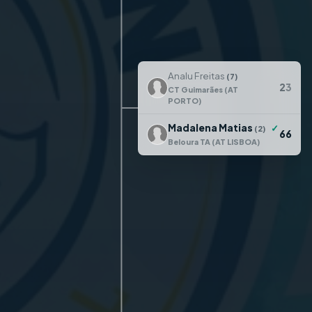
Analu Freitas
(7)
2
3
CT Guimarães (AT
PORTO)
Madalena Matias
✓
(2)
6
6
Beloura TA (AT LISBOA)