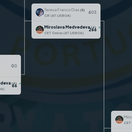
Teresa Franco Dias
(5)
6
0
3
CIF (AT LISBOA)
Miroslava Medvedeva
✓
(4)
2
6
6
CET Oeiras (AT LISBOA)
0
0
edeva
✓
(4)
6
6
OA)
Mir
CET 