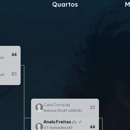
Quartos
M
✓
6
6
OA)
2
0
(AT
Carla Tomai
(1)
2
2
Beloura TA (AT LISBOA)
Analu Freitas
✓
(7)
6
6
CT Guimarães (AT