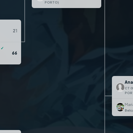
PORTO)
2
1
✓
6
6
Ana
CT G
POR
Mari
Belc