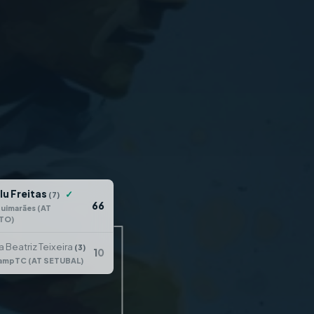
lu Freitas
✓
(7)
6
6
uimarães (AT
TO)
a Beatriz Teixeira
(3)
1
0
ampTC (AT SETUBAL)