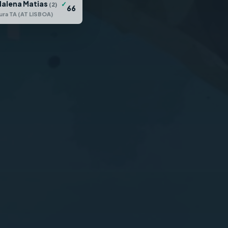
alena Matias
✓
(2)
6
6
ura TA (AT LISBOA)