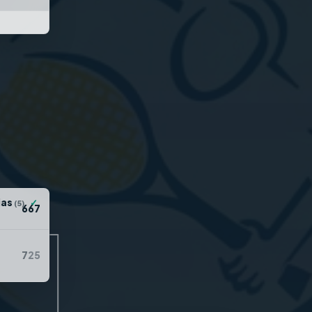
ias
✓
(5)
6
6
7
7
2
5