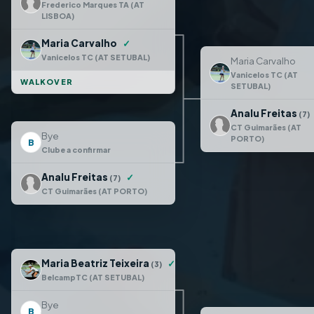
Frederico Marques TA (AT
LISBOA)
Maria Carvalho
✓
Vanicelos TC (AT SETUBAL)
Maria Carvalho
Vanicelos TC (AT
WALKOVER
SETUBAL)
Analu Freitas
(7)
CT Guimarães (AT
Bye
PORTO)
B
Clube a confirmar
Analu Freitas
✓
(7)
CT Guimarães (AT PORTO)
Maria Beatriz Teixeira
✓
(3)
BelcampTC (AT SETUBAL)
Bye
B