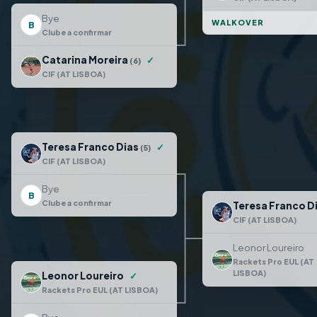
Bye
WALKOVER
B
Clube a confirmar
Catarina Moreira
✓
(6)
CIF (AT LISBOA)
Teresa Franco Dias
✓
(5)
CIF (AT LISBOA)
Bye
B
Clube a confirmar
Teresa Franco D
CIF (AT LISBOA)
Leonor Loureiro
Rackets Pro EUL (AT
LISBOA)
Leonor Loureiro
✓
Rackets Pro EUL (AT LISBOA)