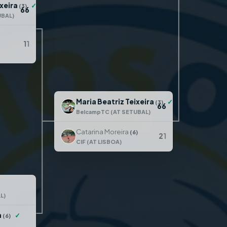
ixeira
✓
(3)
6
6
UBAL)
1
1
Maria Beatriz Teixeira
✓
(3)
6
6
BelcampTC (AT SETUBAL)
Catarina Moreira
(6)
2
1
CIF (AT LISBOA)
L)
a
✓
(6)