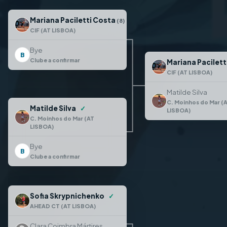
Mariana Paciletti Costa
✓
(8)
CIF (AT LISBOA)
Bye
B
Clube a confirmar
Mariana Pacilett
CIF (AT LISBOA)
Matilde Silva
C. Moinhos do Mar (
Matilde Silva
✓
LISBOA)
C. Moinhos do Mar (AT
LISBOA)
Bye
B
Clube a confirmar
Sofia Skrypnichenko
✓
AHEAD CT (AT LISBOA)
Clara Coimbra Mártires