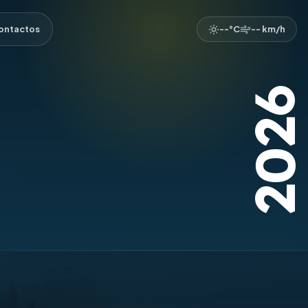
ontactos
--°C
-- km/h
202