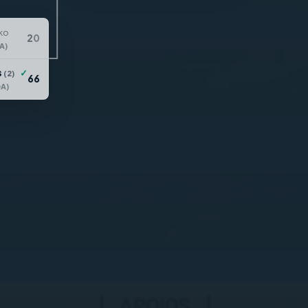
ko
2
0
A)
s
✓
(2)
6
6
OA)