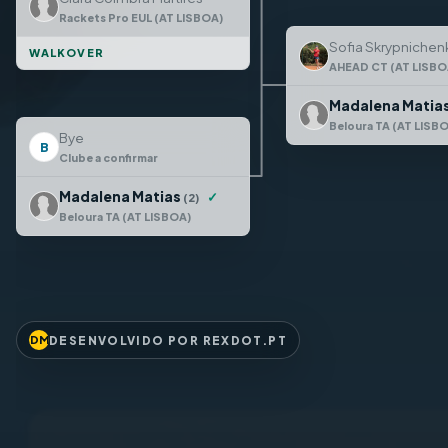
Rackets Pro EUL (AT LISBOA)
Sofia Skrypnichen
WALKOVER
AHEAD CT (AT LISBO
Madalena Matia
Beloura TA (AT LISB
Bye
B
Clube a confirmar
Madalena Matias
✓
(2)
Beloura TA (AT LISBOA)
DESENVOLVIDO POR REXDOT.PT
DM