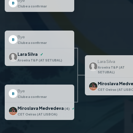
Bye
B
Clube a confirmar
Bye
B
Clube a confirmar
Lara Silva
✓
Aroeira T&P (AT SETUBAL)
Lara Silva
Aroeira T&P (AT
SETUBAL)
Miroslava Medv
CET Oeiras (AT LISB
Bye
B
Clube a confirmar
Miroslava Medvedeva
✓
(4)
CET Oeiras (AT LISBOA)