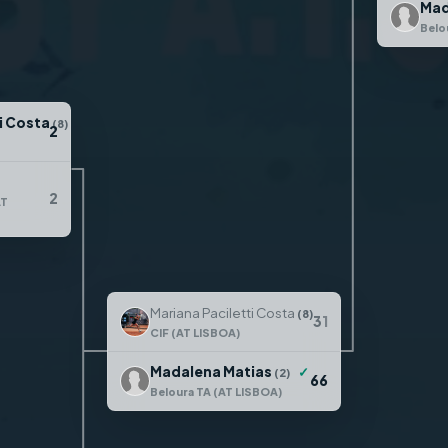
Mad
Belo
i Costa
✓
(8)
2
2
AT
Mariana Paciletti Costa
(8)
3
1
CIF (AT LISBOA)
Madalena Matias
✓
(2)
6
6
Beloura TA (AT LISBOA)