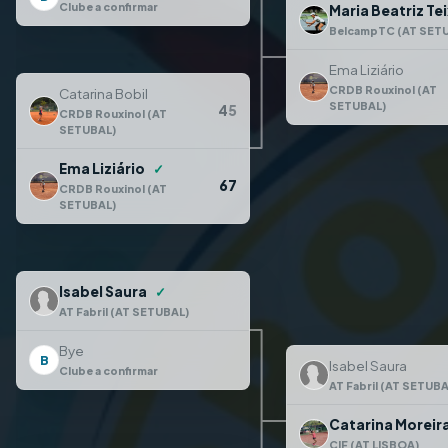
Clube a confirmar
Maria Beatriz Te
BelcampTC (AT SET
Ema Liziário
CRDB Rouxinol (AT
Catarina Bobil
SETUBAL)
4
5
CRDB Rouxinol (AT
SETUBAL)
Ema Liziário
✓
6
7
CRDB Rouxinol (AT
SETUBAL)
Isabel Saura
✓
AT Fabril (AT SETUBAL)
Bye
B
Isabel Saura
Clube a confirmar
AT Fabril (AT SETUBA
Catarina Moreir
CIF (AT LISBOA)