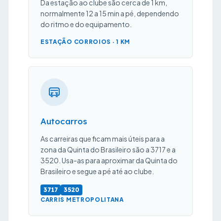
Da estação ao clube são cerca de 1 km,
normalmente 12 a 15 min a pé, dependendo
do ritmo e do equipamento.
ESTAÇÃO CORROIOS · 1 KM
Autocarros
As carreiras que ficam mais úteis para a
zona da Quinta do Brasileiro são a 3717 e a
3520. Usa-as para aproximar da Quinta do
Brasileiro e segue a pé até ao clube.
3717
3520
CARRIS METROPOLITANA