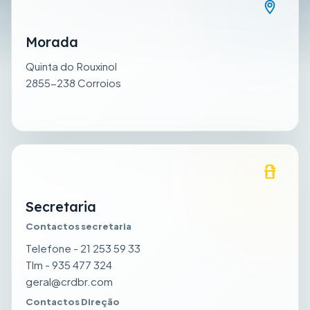
Morada
Quinta do Rouxinol
2855-238 Corroios
Secretaria
Contactos secretaria
Telefone - 21 253 59 33
Tlm - 935 477 324
geral@crdbr.com
Contactos Direção