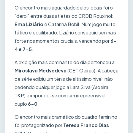
O encontro mais aguardado pelos locais foi o
"dérbi" entre duas atletas do CRDB Rouxinol:
Ema Liziário
e Catarina Bobil. Num jogo muito
tático e equilibrado, Liziário conseguiu ser mais
forte nos momentos cruciais, vencendo por
6-
4 e 7-5
.
A exibição mais dominante do dia pertenceu a
Miroslava Medvedeva
(CET Oeiras). A cabeça
de série exibiu um ténis de altíssimo nível, não
cedendo qualquer jogo a Lara Silva (Aroeira
T&P) e impondo-se com um irrepreensível
duplo
6-0
.
O encontro mais dramático do quadro feminino
foi protagonizado por
Teresa Franco Dias