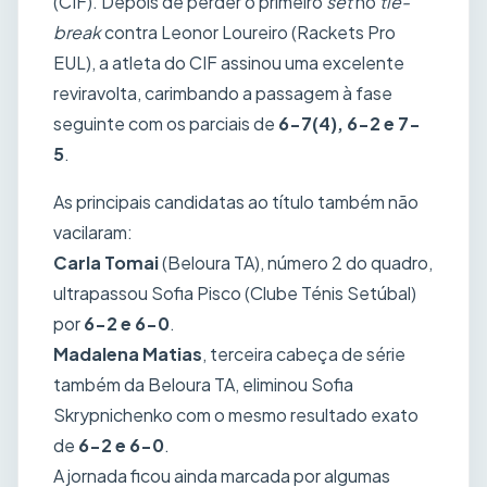
(CIF). Depois de perder o primeiro
set
no
tie-
break
contra Leonor Loureiro (Rackets Pro
EUL), a atleta do CIF assinou uma excelente
reviravolta, carimbando a passagem à fase
seguinte com os parciais de
6-7(4), 6-2 e 7-
5
.
As principais candidatas ao título também não
vacilaram:
Carla Tomai
(Beloura TA), número 2 do quadro,
ultrapassou Sofia Pisco (Clube Ténis Setúbal)
por
6-2 e 6-0
.
Madalena Matias
, terceira cabeça de série
também da Beloura TA, eliminou Sofia
Skrypnichenko com o mesmo resultado exato
de
6-2 e 6-0
.
A jornada ficou ainda marcada por algumas